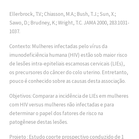
Ellerbrock, T.V.; Chiasson, M.A.; Bush, T.J.; Sun, X.;
Sawo, D.; Brudney, K.; Wright, T.C. JAMA 2000, 283:1031-
1037.
Contexto: Mulheres infectadas pelo vírus da
imunodeficiência humana (HIV) estão sob maior risco
de lesões intra-epiteliais escamosas cervicais (LIEs),
os precursores do câncer do colo uterino. Entretanto,
pouco é conhecido sobre as causas desta associação.
Objetivos: Comparar a incidência de LIEs em mulheres
com HIV versus mulheres não infectadas e para
determinar o papel dos fatores de risco na
patogênese destas lesões.
Projeto : Estudo coorte prospectivo conduzido de 1