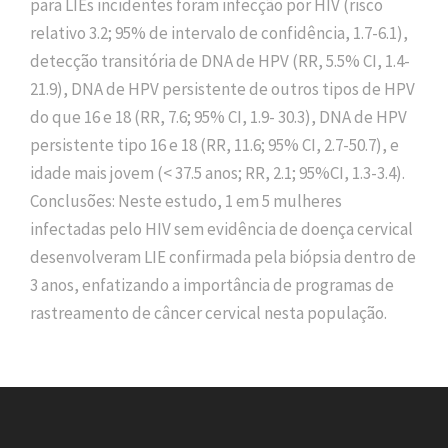
para LIEs incidentes foram infecção por HIV (risco
relativo 3.2; 95% de intervalo de confidência, 1.7-6.1),
detecção transitória de DNA de HPV (RR, 5.5% CI, 1.4-
21.9), DNA de HPV persistente de outros tipos de HPV
do que 16 e 18 (RR, 7.6; 95% CI, 1.9- 30.3), DNA de HPV
persistente tipo 16 e 18 (RR, 11.6; 95% CI, 2.7-50.7), e
idade mais jovem (< 37.5 anos; RR, 2.1; 95%CI, 1.3-3.4).
Conclusões: Neste estudo, 1 em 5 mulheres
infectadas pelo HIV sem evidência de doença cervical
desenvolveram LIE confirmada pela biópsia dentro de
3 anos, enfatizando a importância de programas de
rastreamento de câncer cervical nesta população.