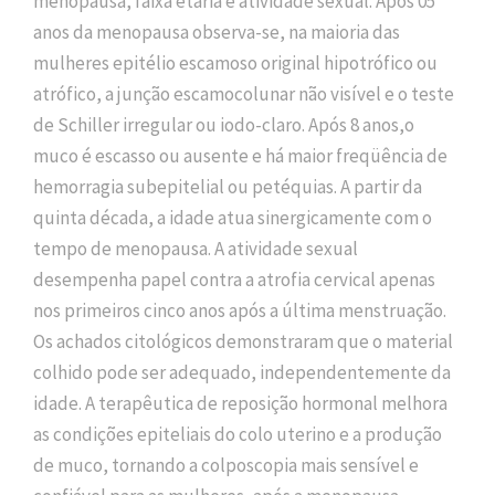
menopausa, faixa etária e atividade sexual. Após 05
anos da menopausa observa-se, na maioria das
mulheres epitélio escamoso original hipotrófico ou
atrófico, a junção escamocolunar não visível e o teste
de Schiller irregular ou iodo-claro. Após 8 anos,o
muco é escasso ou ausente e há maior freqüência de
hemorragia subepitelial ou petéquias. A partir da
quinta década, a idade atua sinergicamente com o
tempo de menopausa. A atividade sexual
desempenha papel contra a atrofia cervical apenas
nos primeiros cinco anos após a última menstruação.
Os achados citológicos demonstraram que o material
colhido pode ser adequado, independentemente da
idade. A terapêutica de reposição hormonal melhora
as condições epiteliais do colo uterino e a produção
de muco, tornando a colposcopia mais sensível e