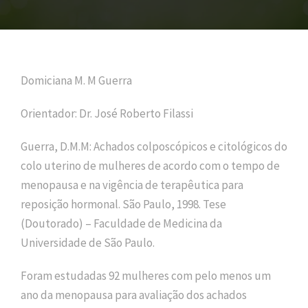
Domiciana M. M Guerra
Orientador: Dr. José Roberto Filassi
Guerra, D.M.M: Achados colposcópicos e citológicos do
colo uterino de mulheres de acordo com o tempo de
menopausa e na vigência de terapêutica para
reposição hormonal. São Paulo, 1998. Tese
(Doutorado) – Faculdade de Medicina da
Universidade de São Paulo.
Foram estudadas 92 mulheres com pelo menos um
ano da menopausa para avaliação dos achados