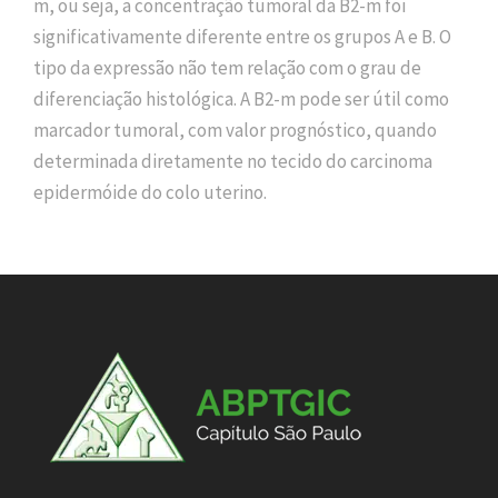
m, ou seja, a concentração tumoral da B2-m foi
significativamente diferente entre os grupos A e B. O
tipo da expressão não tem relação com o grau de
diferenciação histológica. A B2-m pode ser útil como
marcador tumoral, com valor prognóstico, quando
determinada diretamente no tecido do carcinoma
epidermóide do colo uterino.