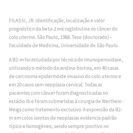
FILASSI, JR. Identificação, localização e valor
prognóstico da beta-2 microglobulina no câncer do
colo uterino. São Paulo, 1988. Tese (doutorado)–
Faculdade de Medicina, Universidade de São Paulo.
A B2-m foi estudada por técnica de imunoperoxidase,
utilizando o método da avidina-biotina, em 40 casas
de carcinoma epidermóide invasivo do colo uterino e
em 20 casos sem neoplasia cervical. Todas as
pacientes com câncer foram diagnosticadas no
estádio Ib e foram submetidas à cirurgia de Werthein -
Meigs como tratamento exclusivo. A expressão da B2-
m em colos isentos de neoplasias evidencia padrão
típico e homogêneo, sendo sempre positivo no