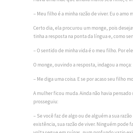
– Meu filho é a minha razão de viver. Eu o amo 
Certo dia, ela procurou um monge, pois desejav
tinha a resposta na ponta da língua e, como se
– O sentido de minha vida é o meu filho. Por el
O monge, ouvindo a resposta, indagou a moça:
– Me diga uma coisa. E se por acaso seu filho mo
A mulher ficou muda. Ainda não havia pensado n
prosseguiu:
– Se você faz de algo ou de alguém a sua razão 
existência, sua razão de viver. Ninguém pode fa
volta segue em ruínas, num profundo vazio exi