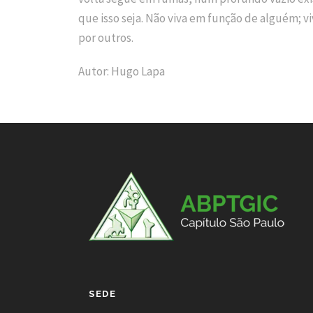
que isso seja. Não viva em função de alguém; vi
por outros.
Autor: Hugo Lapa
SEDE