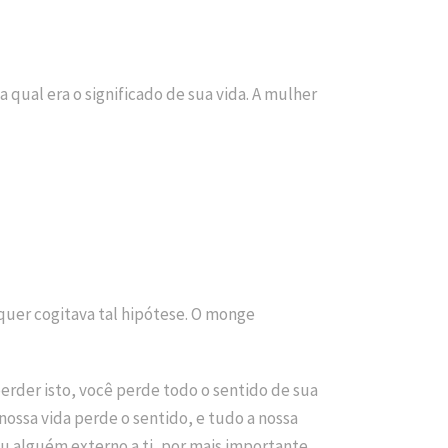
qual era o significado de sua vida. A mulher
equer cogitava tal hipótese. O monge
 perder isto, você perde todo o sentido de sua
 nossa vida perde o sentido, e tudo a nossa
ou alguém externo a ti, por mais importante