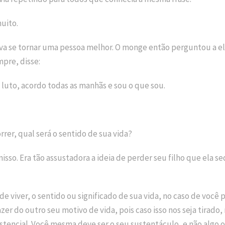
muito.
a se tornar uma pessoa melhor. O monge então perguntou a ela 
mpre, disse:
e luto, acordo todas as manhãs e sou o que sou.
rrer, qual será o sentido de sua vida?
isso. Era tão assustadora a ideia de perder seu filho que ela s
de viver, o sentido ou significado de sua vida, no caso de você
zer do outro seu motivo de vida, pois caso isso nos seja tirado,
stencial. Você mesma deve ser o seu sustentáculo, e não algo 