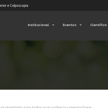
ferior e Colposcopia
Institucional
Eventos
Científico
via repetindo para todos que conhecia a mesma frase: