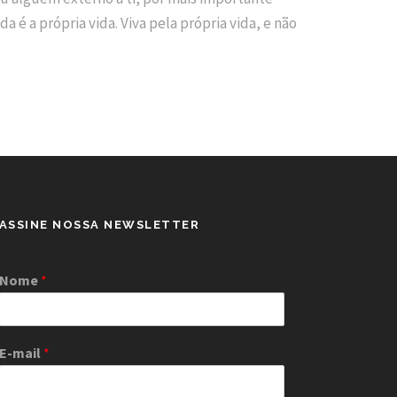
 é a própria vida. Viva pela própria vida, e não
ASSINE NOSSA NEWSLETTER
Nome
*
E-mail
*