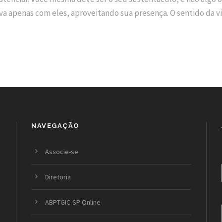
va apenas com eles, aproveitando sua presença. O sentido da vida
NAVEGAÇÃO
Associe-se
Diretoria
ABPTGIC-SP Online