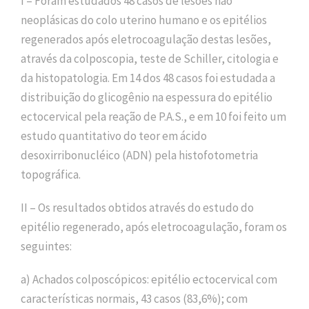
I – Foram estudados 48 casos de lesões não
neoplásicas do colo uterino humano e os epitélios
regenerados após eletrocoagulação destas lesões,
através da colposcopia, teste de Schiller, citologia e
da histopatologia. Em 14 dos 48 casos foi estudada a
distribuição do glicogênio na espessura do epitélio
ectocervical pela reação de P.A.S., e em 10 foi feito um
estudo quantitativo do teor em ácido
desoxirribonucléico (ADN) pela histofotometria
topográfica.
II – Os resultados obtidos através do estudo do
epitélio regenerado, após eletrocoagulação, foram os
seguintes:
a) Achados colposcópicos: epitélio ectocervical com
características normais, 43 casos (83,6%); com