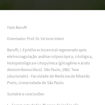
Italo Baruffi
Orientador: Prof. Dr. Victorio Valeri
Baruffi, I. Epitélio ectocervical regenerado após
eletrocoagulação: análise colposcópica, citológica,
histopatológica e citoquímica (glicogênio e ácido
desoxirribonucléico). São Paulo, 1962. Tese
(doutorado)– Faculdade de Medicina de Ribeirão
Preto, Universidade de São Paulo.
Sumário e conclusões: