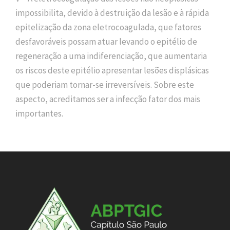
impossibilita, devido à destruição da lesão e à rápida
epitelização da zona eletrocoagulada, que fatores
desfavoráveis possam atuar levando o epitélio de
regeneração a uma indiferenciação, que aumentaria
os riscos deste epitélio apresentar lesões displásicas
que poderiam tornar-se irreversíveis. Sobre este
aspecto, acreditamos ser a infecção fator dos mais
importantes.