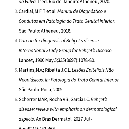
da Vulva
. 1ªed. Rio de Janeiro: Atheneu, 2020.
Cardial,M F T et al.
Manual de Diagnóstico e
Condutas em Patologia do Trato Genital Inferior
.
São Paulo: Atheneu, 2018.
Criteria for diagnosis of Behçet’s disease.
International Study Group for Behçet’s Disease
.
Lancet, 1990 May 5;335(8697):1078-80.
Martins,N.V.; Ribalta J.C.L.
Lesões Epiteliais Não
Neoplásicas. In: Patologia do Trato Genital Inferior.
São Paulo: Roca, 2005.
Scherrer MAR, Rocha VB, Garcia LC.
Behçet’s
disease: review with emphasis on dermatological
aspects.
An Bras Dermatol. 2017 Jul-
Aug;92(4):452-464.