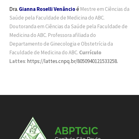
Dra.
Gianna Roselli Venâncio
é
Mestre em Ciências da
Saúde pela Faculdade de Medicina do ABC.
Doutoranda em Ciências da Saúde pela Faculdade de
Medicina do ABC. Professora afiliada do
Departamento de Ginecologia e Obstetrícia da
Faculdade de Medicina do ABC.
Currículo
Lattes
:
https://lattes.cnpq.br/8050940121533258.