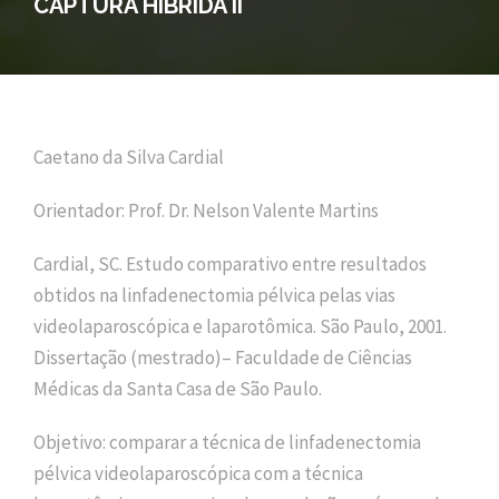
CAPTURA HÍBRIDA II
Caetano da Silva Cardial
Orientador: Prof. Dr. Nelson Valente Martins
Cardial, SC. Estudo comparativo entre resultados
obtidos na linfadenectomia pélvica pelas vias
videolaparoscópica e laparotômica. São Paulo, 2001.
Dissertação (mestrado)– Faculdade de Ciências
Médicas da Santa Casa de São Paulo.
Objetivo: comparar a técnica de linfadenectomia
pélvica videolaparoscópica com a técnica