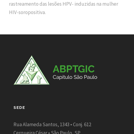
rastreamento das lesões HPV- induzidas na mulher
HIV-soropositiva.
SEDE
Rua Alameda Santos, 1343 • Conj. 612
Cerqueira César • São Paulo, SP