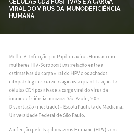
CÉLULAS CD4 POSITIVAS E A CARGA
VIRAL DO VÍRUS DA IMUNODEFICIÊNCIA
HUMANA
Mollo, A . Infecção por Papilomavírus Humano em
mulheres HIV-Soropositivas :relação entre a
estimativas de carga viral do HPV e os achados
citopatológicos cervicovaginais,a quantificação de
células CD4 positivas e a carga viral do vírus da
imunodeficiência humana. São Paulo, 2002.
Dissertação (mestrado)– Escola Paulista de Medicina,
Universidade Federal de São Paulo.
A infecção pelo Papilomavírus Humano (HPV) vem