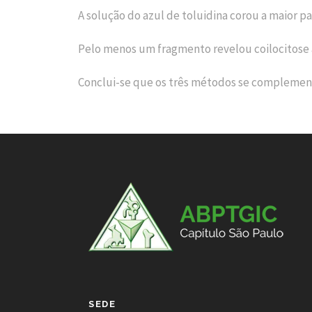
A solução do azul de toluidina corou a maior p
Pelo menos um fragmento revelou coilocitose 
Conclui-se que os três métodos se complement
SEDE