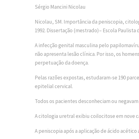
Sérgio Mancini Nicolau
Nicolau, SM. Importância da peniscopia, citol
1992. Dissertação (mestrado)– Escola Paulista 
A infecção genital masculina pelo papilomavír
não apresenta lesão clínica. Por isso, os hom
perpetuação da doença.
Pelas razões expostas, estudaram-se 190 parce
epitelial cervical.
Todos os pacientes desconheciam ou negavam a
A citologia uretral exibiu coilocitose em nove c
A peniscopia após a aplicação de ácido acético