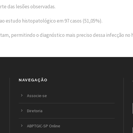
arte das lesões observadas.
ao estudo histopatológico em 97 casos (51,05%).
am, permitindo o diagnóstico mais preciso dessa infecção no
NAVEGAÇÃO
Associe-se
Diretoria
ABPTGIC-SP Online