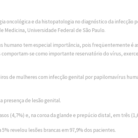
ogia oncológica e da histopatologia no diagnóstico da infecção
de Medicina, Universidade Federal de São Paulo.
us humano tem especial importância, pois freqüentemente é as
ens comportam-se como importante reservatório do vírus, exerc
iros de mulheres com infecção genital por papilomavírus human
 presença de lesão genital.
asos (4,7%) e, na coroa da glande e prepúcio distal, em três (1,
 a 5% revelou lesões brancas em 97,9% dos pacientes.