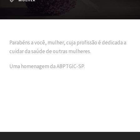
Parabéns a você, mulher, cuja profissão é dedicada a
cuidar da saúde de outras mulheres.
Uma homenagem da ABPTGIC-SP.