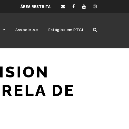
ÁREA RESTRITA
Associe-se
Estágios em PTGI
NSION
ARELA DE