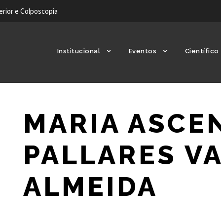
ferior e Colposcopia
Institucional
Eventos
Científico
MARIA ASCE
PALLARES V
ALMEIDA
2ª Tesoureira