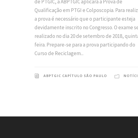
de PTGIC, a ABPTGIC aplicará a Prova de
Qualificação em PTGI e Colposcopia. Para realiz
a prova é necessário que o participante esteja
devidamente inscrito no Congresso. O exame s
realizado no dia 20 de setembro de 2018, quint
feira. Prepare-se para a prova participando do
Curso de Reciclagem...
ABPTGIC CAPÍTULO SÃO PAULO
NOTÍC