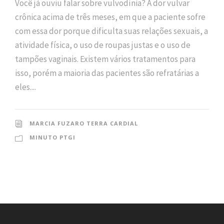
Você já ouviu falar sobre vulvodínia? A dor vulvar
crônica acima de três meses, em que a paciente sofre
com essa dor porque dificulta suas relações sexuais, a
atividade física, o uso de roupas justas e o uso de
tampões vaginais. Existem vários tratamentos para
isso, porém a maioria das pacientes são refratárias a
eles....
MARCIA FUZARO TERRA CARDIAL
MINUTO PTGI