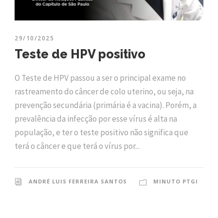
29/10/2025
Teste de HPV positivo
O Teste de HPV passou a ser o principal exame no
rastreamento do câncer de colo uterino, ou seja, na
prevenção secundária (primária é a vacina). Porém, a
prevalência da infecção por esse vírus é alta na
população, e ter o teste positivo não significa que
terá o câncer e que terá o vírus por...
ANDRÉ LUIS FERREIRA SANTOS
MINUTO PTGI