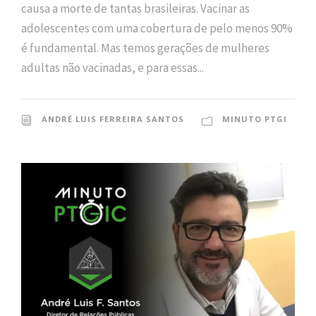
causa a morte de tantas brasileiras. Vacinar as
adolescentes com uma cobertura de pelo menos 90%
é fundamental. Mas temos gerações de mulheres
adultas não vacinadas, e para essas...
ANDRÉ LUIS FERREIRA SANTOS
MINUTO PTGI